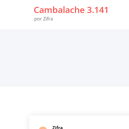
Saltar
Cambalache 3.141
al
contenido
por Zifra
Zifra