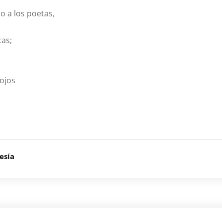
 a los poetas,
cas;
 ojos
esía