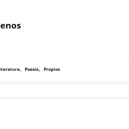
menos
iteratura
Poesía
Propios