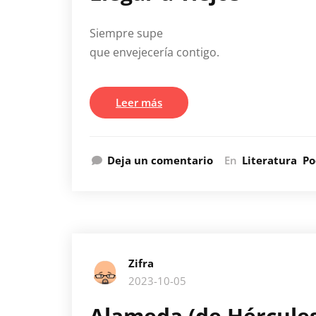
Siempre supe
que envejecería contigo.
Leer más
Deja un comentario
En
Literatura
Po
Zifra
2023-10-05
Alameda (de Hércules,