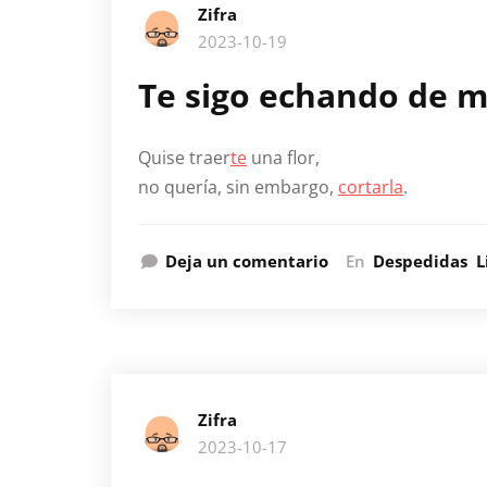
Zifra
2023-10-19
Te sigo echando de 
Quise traer
te
una flor,
no quería, sin embargo,
cortarla
.
Deja un comentario
En
Despedidas
L
Zifra
2023-10-17