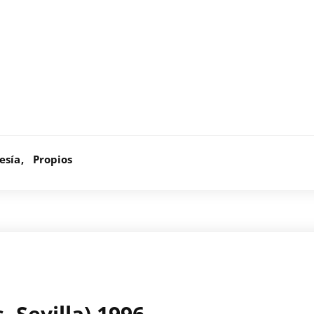
esía
Propios
 Sevilla) 1996.