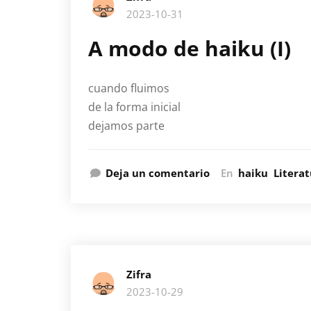
2023-10-31
A modo de haiku (I)
cuando fluimos
de la forma inicial
dejamos parte
Deja un comentario
En
haiku
Litera
Zifra
2023-10-29