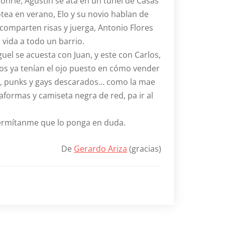
onríe, Agustín se ata en un túnel de Casas
zotea en verano, Elo y su novio hablan de
 comparten risas y juerga, Antonio Flores
 vida a todo un barrio.
l se acuesta con Juan, y este con Carlos,
nos ya tenían el ojo puesto en cómo vender
mos, punks y gays descarados… como la mae
taformas y camiseta negra de red, pa ir al
permítanme que lo ponga en duda.
De
Gerardo Ariza
(gracias)