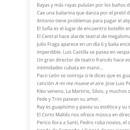
Rayas y más rayas pululan por los baños de
Cae una bailarina que danza por el pretil 
Antonio tiene problemas para pagar el alqui
El Sofía es el lugar de encuentro botellín
El Central hace alarde teatral de megaloma
Julio Fraga aparece en un día 6 y baila en
imperdible. Luis Castilla se pasea en vesp
Un gran director de teatro francés hace vo
intimidades cubata en mano…
Paco León se sonroja si le dices que es gu
canción
A mi me mueve el aire
. Jose Luis 
Kiko veneno, La Martirio, Silvio, y muchos
Fede y Trini pasean su amor.
Ray es guapísimo y pasea su estética y su 
El Corto Maltés nos ofrece música en direc
Perico llora a Santi, Pedro roba novios, e