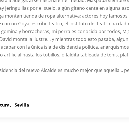
üista a adelgazarse hasta la enfermedad, Maspapa siempre s
hay jeringuillas por el suelo, algún gitano canta en alguna a
Puga montan tienda de ropa alternativa; actores hoy famosos
con un Goya, escribe teatro, el instituto del teatro ha dado
omina y borracheras, mi perra es conocida por todos, Migue
, David monta la Ilustre… y mientras todo esto pasaba, algu
y acabar con la única isla de disidencia política, anarquis
rtificial hasta los tobillos, o faldita tableada de tenis, pla
residencia del nuevo Alcalde es mucho mejor que aquella… 
atura
Sevilla