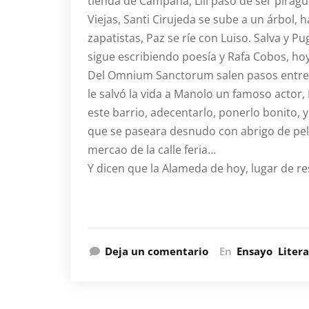
tienda de Campaña, Lili pasó de ser pirag
Viejas, Santi Cirujeda se sube a un árbol, 
zapatistas, Paz se ríe con Luiso. Salva y 
sigue escribiendo poesía y Rafa Cobos, hoy 
Del Omnium Sanctorum salen pasos entre g
le salvó la vida a Manolo un famoso actor
este barrio, adecentarlo, ponerlo bonito, 
que se paseara desnudo con abrigo de pelo a
mercao de la calle feria…
Y dicen que la Alameda de hoy, lugar de 
Deja un comentario
En
Ensayo
Liter