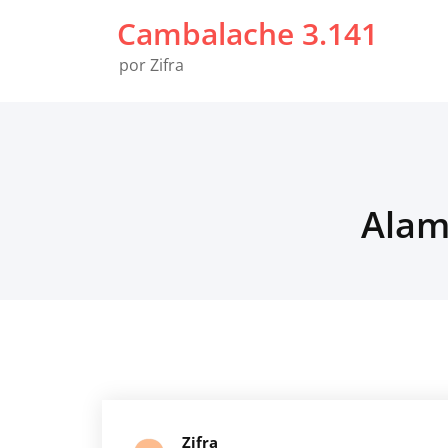
Saltar
Cambalache 3.141
al
contenido
por Zifra
Alame
Zifra