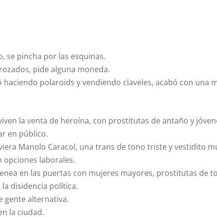
, se pincha por las esquinas.
strozados, pide alguna moneda.
 haciendo polaroids y vendiendo claveles, acabó con una ma
nviven la venta de heroína, con prostitutas de antaño y jóve
r en público.
iviera Manolo Caracol, una trans de tono triste y vestidito 
n opciones laborales.
de enea en las puertas con mujeres mayores, prostitutas de to
a disidencia política.
e gente alternativa.
en la ciudad.