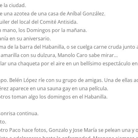
 la ciudad.
de una azotea de una casa de Aníbal González.
ler del local del Comité Antisida.
 en mano, los Domingos por la mañana.
nía en su aniversario.
cima de la barra del Habanilla, o se cuelga carne cruda junt
a amarilla con su dulzura, Manolo Caro sabe mirar…
lar una chaqueta por el aire en un bellísimo espectáculo en
apo. Belén López ríe con su grupo de amigas. Una de ellas a
Pérez aparece en una sauna gay en una película.
 otros toman algo los domingos en el Habanilla.
sonrisa continua.
to.
l otro Paco hace fotos, Gonzalo y Jose María se pelean una y