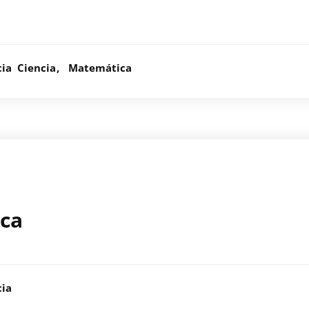
cia
Ciencia
Matemática
ica
cia