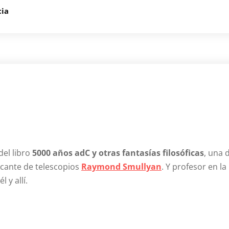
cia
del libro
5000 años adC y otras fantasías filosóficas
, una 
icante de telescopios
Raymond
Smullyan
.
Y profesor en la
 y allí.