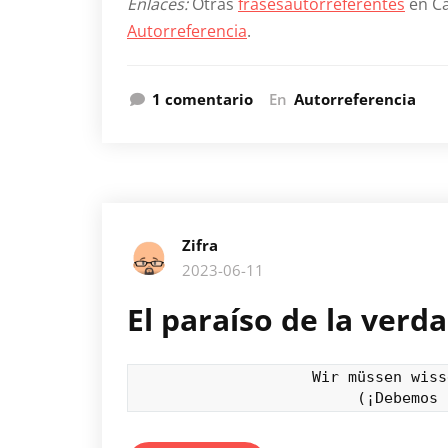
Enlaces:
Otras
frases
autorreferentes
en Ca
Autorreferencia
.
en
1 comentario
En
Autorreferencia
Frases
autorreferentes
cruzadas
en
una
matriz
Zifra
2023-06-11
El paraíso de la verd
Wir müssen wiss
(¡Debemos 