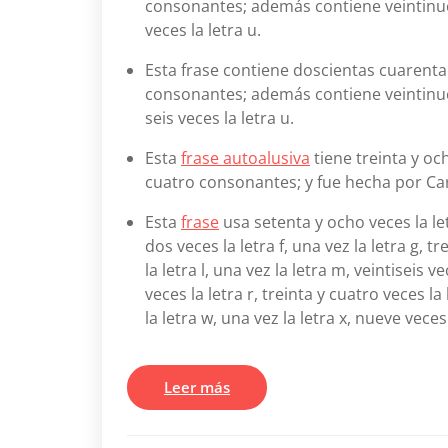
consonantes; además contiene veintinueve v
veces la letra u.
Esta frase contiene doscientas cuarenta y
consonantes; además contiene veintinueve 
seis veces la letra u.
Esta
frase autoalusiva
tiene treinta y oc
cuatro consonantes; y fue hecha por Car
Esta
frase
usa setenta y ocho veces la letr
dos veces la letra f, una vez la letra g, tr
la letra l, una vez la letra m, veintiseis v
veces la letra r, treinta y cuatro veces la 
la letra w, una vez la letra x, nueve veces 
Leer más