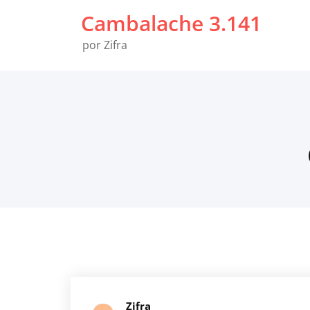
Saltar
Cambalache 3.141
al
contenido
por Zifra
Zifra