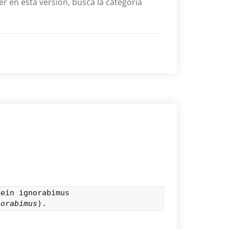
er en esta versión, busca la categoría
ein ignorabimus

norabimus
).