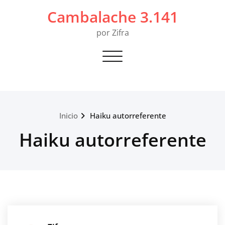
Saltar
Cambalache 3.141
al
contenido
por Zifra
Alternar navegación
Inicio
Haiku autorreferente
Haiku autorreferente