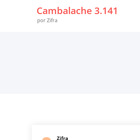
Saltar
Cambalache 3.141
al
contenido
por Zifra
Zifra