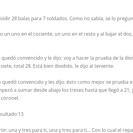
ividir 28 balas para 7 soldados. Como no sabía, se lo pregun
o un uno en el cociente, un uno en el resto y al bajar el dos,
quedó convencido y le dijo: voy a hacer la prueba de la divis
te, total 28. Está bien dividido, le dijo al teniente.
 no quedó convencido y les dijo: ésto como mejor se prueba 
zó a sumar desde abajo los treses hasta que llegó a 21, y
l coronel.
esultado:13
tir: una y tres para ti, una y tres para ti… Con lo cual el rep