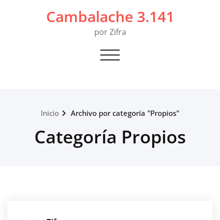
Saltar
Cambalache 3.141
al
contenido
por Zifra
Alternar navegación
Inicio
Archivo por categoría "Propios"
Categoría Propios