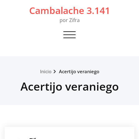
Saltar
Cambalache 3.141
al
contenido
por Zifra
Alternar navegación
Inicio
Acertijo veraniego
Acertijo veraniego