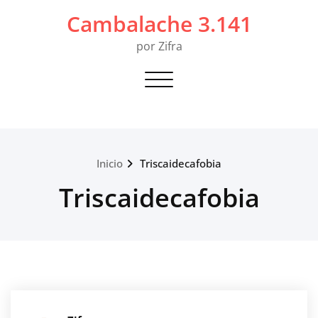
Saltar
Cambalache 3.141
al
contenido
por Zifra
Alternar navegación
Inicio
Triscaidecafobia
Triscaidecafobia