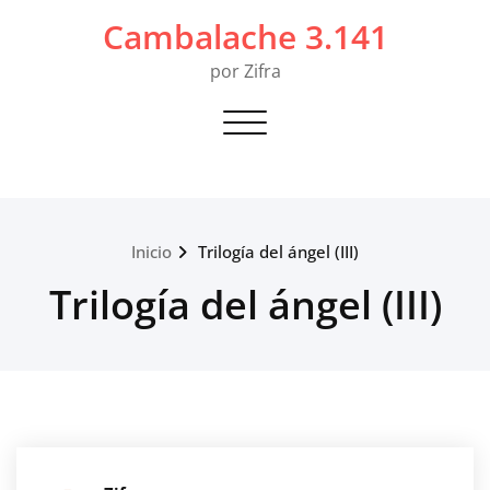
Saltar
Cambalache 3.141
al
contenido
por Zifra
Alternar navegación
Inicio
Trilogía del ángel (III)
Trilogía del ángel (III)