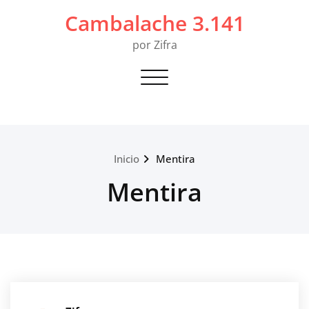
Saltar
Cambalache 3.141
al
contenido
por Zifra
Alternar navegación
Inicio
Mentira
Mentira