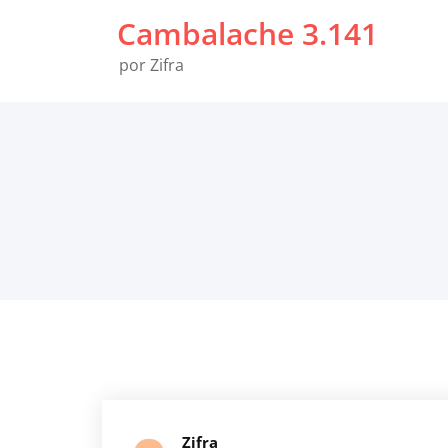
Saltar
Cambalache 3.141
al
contenido
por Zifra
Zifra