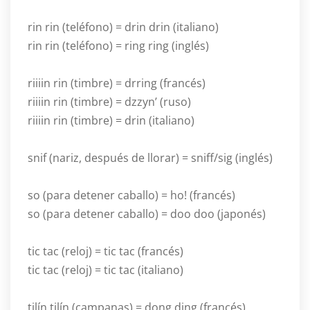
rin rin (teléfono) = drin drin (italiano)
rin rin (teléfono) = ring ring (inglés)
riiiin rin (timbre) = drring (francés)
riiiin rin (timbre) = dzzyn’ (ruso)
riiiin rin (timbre) = drin (italiano)
snif (nariz, después de llorar) = sniff/sig (inglés)
so (para detener caballo) = ho! (francés)
so (para detener caballo) = doo doo (japonés)
tic tac (reloj) = tic tac (francés)
tic tac (reloj) = tic tac (italiano)
tilín tilín (campanas) = dong ding (francés)