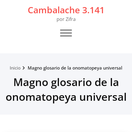
Saltar
Cambalache 3.141
al
contenido
por Zifra
Alternar navegación
Inicio
Magno glosario de la onomatopeya universal
Magno glosario de la
onomatopeya universal