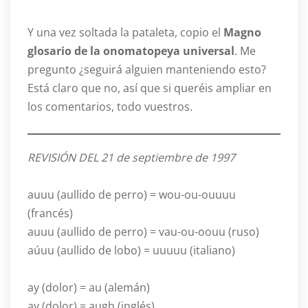
Y una vez soltada la pataleta, copio el
Magno
glosario de la onomatopeya universal
. Me
pregunto ¿seguirá alguien manteniendo esto?
Está claro que no, así que si queréis ampliar en
los comentarios, todo vuestros.
REVISIÓN DEL 21 de septiembre de 1997
auuu (aullido de perro) = wou-ou-ouuuu
(francés)
auuu (aullido de perro) = vau-ou-oouu (ruso)
aúuu (aullido de lobo) = uuuuu (italiano)
ay (dolor) = au (alemán)
ay (dolor) = augh (inglés)