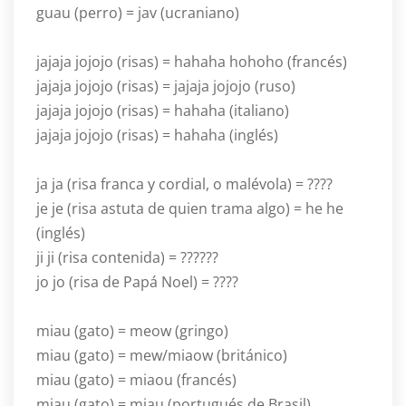
guau (perro) = jav (ucraniano)
jajaja jojojo (risas) = hahaha hohoho (francés)
jajaja jojojo (risas) = jajaja jojojo (ruso)
jajaja jojojo (risas) = hahaha (italiano)
jajaja jojojo (risas) = hahaha (inglés)
ja ja (risa franca y cordial, o malévola) = ????
je je (risa astuta de quien trama algo) = he he
(inglés)
ji ji (risa contenida) = ??????
jo jo (risa de Papá Noel) = ????
miau (gato) = meow (gringo)
miau (gato) = mew/miaow (británico)
miau (gato) = miaou (francés)
miau (gato) = miau (portugués de Brasil)