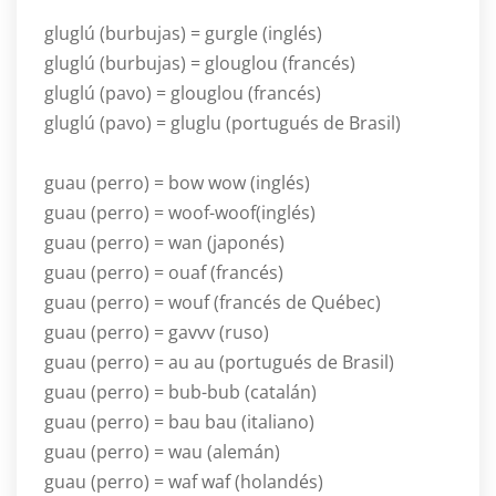
gluglú (burbujas) = gurgle (inglés)
gluglú (burbujas) = glouglou (francés)
gluglú (pavo) = glouglou (francés)
gluglú (pavo) = gluglu (portugués de Brasil)
guau (perro) = bow wow (inglés)
guau (perro) = woof-woof(inglés)
guau (perro) = wan (japonés)
guau (perro) = ouaf (francés)
guau (perro) = wouf (francés de Québec)
guau (perro) = gavvv (ruso)
guau (perro) = au au (portugués de Brasil)
guau (perro) = bub-bub (catalán)
guau (perro) = bau bau (italiano)
guau (perro) = wau (alemán)
guau (perro) = waf waf (holandés)