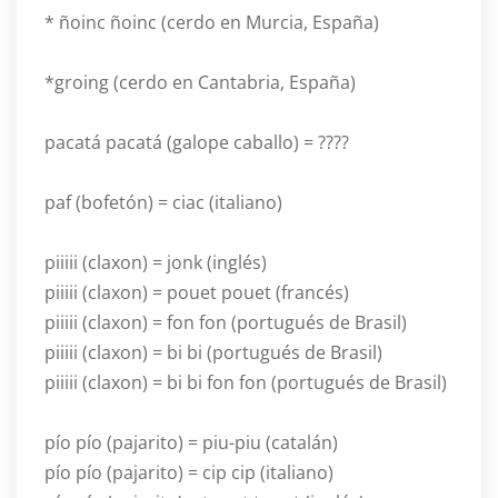
* ñoinc ñoinc (cerdo en Murcia, España)
*groing (cerdo en Cantabria, España)
pacatá pacatá (galope caballo) = ????
paf (bofetón) = ciac (italiano)
piiiii (claxon) = jonk (inglés)
piiiii (claxon) = pouet pouet (francés)
piiiii (claxon) = fon fon (portugués de Brasil)
piiiii (claxon) = bi bi (portugués de Brasil)
piiiii (claxon) = bi bi fon fon (portugués de Brasil)
pío pío (pajarito) = piu-piu (catalán)
pío pío (pajarito) = cip cip (italiano)