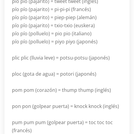
pío pío (pajarito) = tweet tweet (inglés)
pío pío (pajarito) = pi-pi-pi (francés)
pío pío (pajarito) = piep-piep (alemán)
pío pío (pajarito) = txio-txio (euskera)
pío pío (polluelo) = pio pio (italiano)
pío pío (polluelo) = piyo piyo (japonés)
plic plic (lluvia leve) = potsu-potsu (japonés)
ploc (gota de agua) = potori (japonés)
pom pom (corazón) = thump thump (inglés)
pon pon (golpear puerta) = knock knock (inglés)
pum pum pum (golpear puerta) = toc toc toc
(francés)