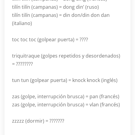
tilín tilín (campanas) = dong din’ (ruso)
tilín tilín (campanas) = din don/din don dan
(italiano)
toc toc toc (golpear puerta) = ????
triquitraque (golpes repetidos y desordenados)
= ????????
tun tun (golpear puerta) = knock knock (inglés)
zas (golpe, interrupción brusca) = pan (francés)
zas (golpe, interrupción brusca) = vlan (francés)
zzzzz (dormir) = ???????