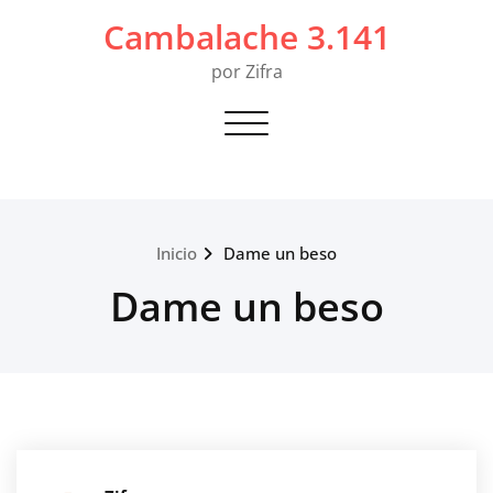
Saltar
Cambalache 3.141
al
contenido
por Zifra
Alternar navegación
Inicio
Dame un beso
Dame un beso