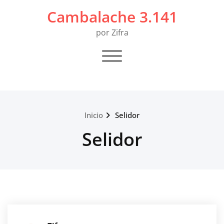
Saltar
Cambalache 3.141
al
contenido
por Zifra
Alternar navegación
Inicio
Selidor
Selidor